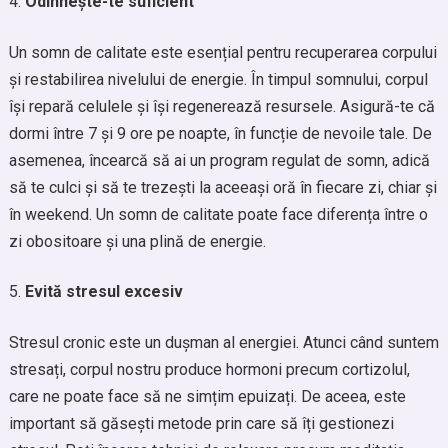
Odihnește-te suficient
Un somn de calitate este esențial pentru recuperarea corpului
și restabilirea nivelului de energie. În timpul somnului, corpul
își repară celulele și își regenerează resursele. Asigură-te că
dormi între 7 și 9 ore pe noapte, în funcție de nevoile tale. De
asemenea, încearcă să ai un program regulat de somn, adică
să te culci și să te trezești la aceeași oră în fiecare zi, chiar și
în weekend. Un somn de calitate poate face diferența între o
zi obositoare și una plină de energie.
Evită stresul excesiv
Stresul cronic este un dușman al energiei. Atunci când suntem
stresați, corpul nostru produce hormoni precum cortizolul,
care ne poate face să ne simțim epuizați. De aceea, este
important să găsești metode prin care să îți gestionezi