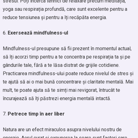
stresul. Poți încerca tehnici de relaxare precum meditația,
yoga sau respirația profundă, care sunt excelente pentru a
reduce tensiunea și pentru a îți recăpăta energia.
Exersează mindfulness-ul
Mindfulness-ul presupune să fii prezent în momentul actual,
să îți acorzi timp pentru a te concentra pe respirația ta și pe
gândurile tale, fără a te lăsa distrat de grijile cotidiene.
Practicarea mindfulness-ului poate reduce nivelul de stres și
te ajută să ai o mai bună concentrare și claritate mentală. Mai
mult, te poate ajuta să te simți mai revigorat, întrucât te
încurajează să îți păstrezi energia mentală intactă.
Petrece timp în aer liber
Natura are un efect miraculos asupra nivelului nostru de
energie. Aerul curat și expunerea la soare sunt factori care