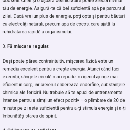
oboselii. Chiar și o ușoară deshidratare poate afecta nivelul
tău de energie. Asigură-te că bei suficientă apă pe parcursul
zilei. Dacă vrei un plus de energie, poți opta și pentru băuturi
cu electroliți naturali, precum apa de cocos, care ajută la
rehidratarea rapidă a organismului.
Fă mișcare regulat
Deși poate părea contraintuitiv, mișcarea fizică este un
remediu excelent pentru a crește energia. Atunci când faci
exerciții, sângele circulă mai repede, oxigenul ajunge mai
eficient în corp, iar creierul eliberează endorfine, substanțele
chimice ale fericirii. Nu trebuie să te apuci de antrenamente
intense pentru a simți un efect pozitiv – o plimbare de 20 de
minute pe zi este suficientă pentru a-ți stimula energia și a-ți
îmbunătăți starea de spirit.