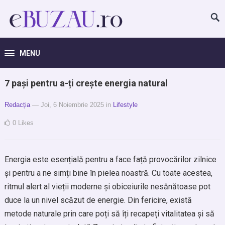
MENU
7 pași pentru a-ți crește energia natural
Redacția
— Joi, 6 Noiembrie 2025
in
Lifestyle
0
Likes
Energia este esențială pentru a face față provocărilor zilnice
și pentru a ne simți bine în pielea noastră. Cu toate acestea,
ritmul alert al vieții moderne și obiceiurile nesănătoase pot
duce la un nivel scăzut de energie. Din fericire, există
metode naturale prin care poți să îți recapeți vitalitatea și să