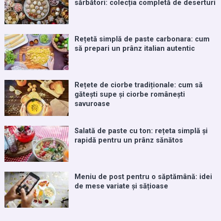
sărbători: colecția completă de deserturi
Rețetă simplă de paste carbonara: cum
să prepari un prânz italian autentic
Rețete de ciorbe tradiționale: cum să
gătești supe și ciorbe românești
savuroase
Salată de paste cu ton: rețeta simplă și
rapidă pentru un prânz sănătos
Meniu de post pentru o săptămână: idei
de mese variate și sățioase